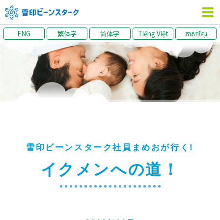
ENG
繁体字
简体字
Tiếng Việt
ភាសាខ្មែរ
雪印ビーンスターク社員まめおが行く!
イクメンへの道！