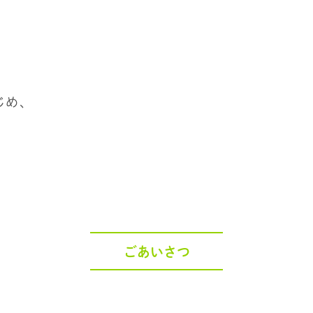
じめ、
。
ごあいさつ