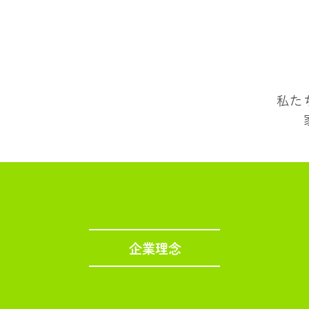
私た
企業理念