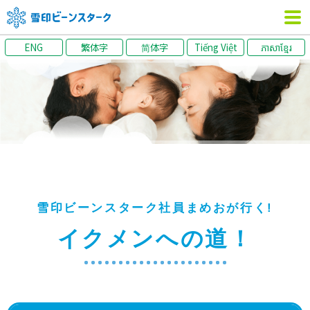
ENG
繁体字
简体字
Tiếng Việt
ភាសាខ្មែរ
雪印ビーンスターク社員まめおが行く!
イクメンへの道！