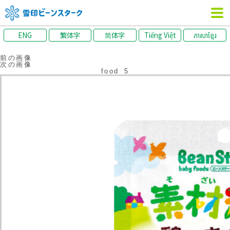
ENG
繁体字
简体字
Tiếng Việt
ភាសាខ្មែរ
前の画像
次の画像
food_5