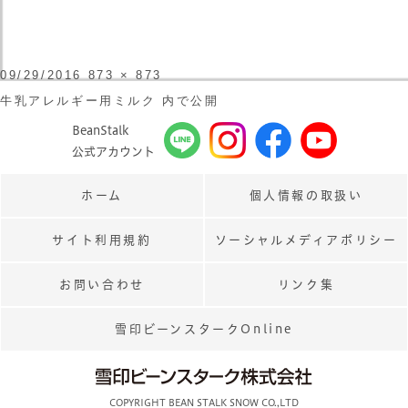
投
フ
09/29/2016
873 × 873
稿
ル
日:
サ
投
牛乳アレルギー用ミルク
内で公開
イ
稿
ズ
ナ
BeanStalk
ビ
ゲ
公式アカウント
ー
シ
ョ
ン
ホーム
個人情報の取扱い
サイト利用規約
ソーシャルメディアポリシー
お問い合わせ
リンク集
雪印ビーンスタークOnline
COPYRIGHT BEAN STALK SNOW CO.,LTD