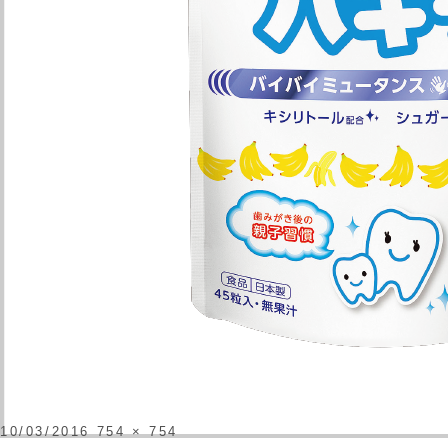
投
フ
10/03/2016
754 × 754
稿
ル