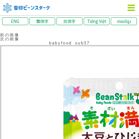
ENG
繁体字
简体字
Tiếng Việt
ភាសាខ្មែរ
前の画像
次の画像
babyfood_sub37