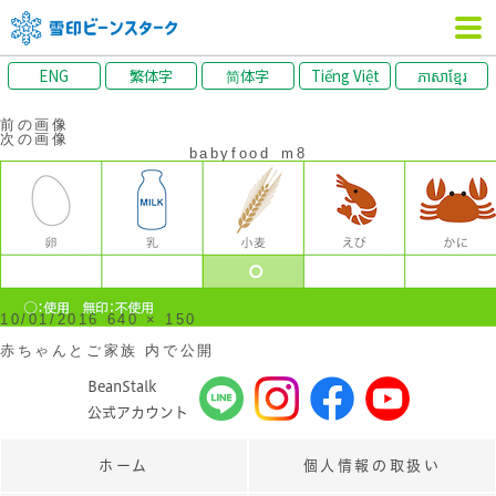
ENG
繁体字
简体字
Tiếng Việt
ភាសាខ្មែរ
前の画像
次の画像
babyfood_m8
投
フ
10/01/2016
640 × 150
稿
ル
日:
サ
投
赤ちゃんとご家族
内で公開
イ
稿
ズ
ナ
BeanStalk
ビ
ゲ
公式アカウント
ー
シ
ョ
ン
ホーム
個人情報の取扱い