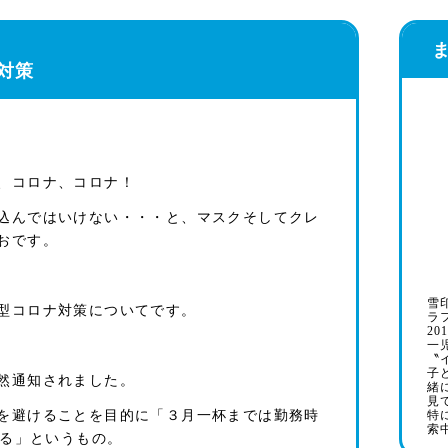
対策
、コロナ、コロナ！
込んではいけない・・・と、マスクそしてクレ
おです。
雪
型コロナ対策についてです。
ラ
20
一
〝
子
然通知されました。
緒
見
を避けることを目的に「３月一杯までは勤務時
特
索
する」というもの。