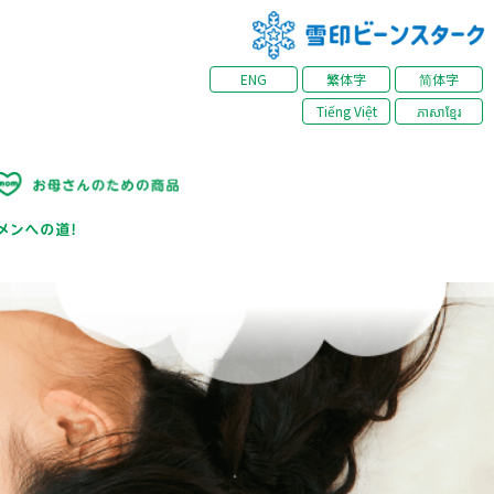
ENG
繁体字
简体字
Tiếng Việt
ភាសាខ្មែរ