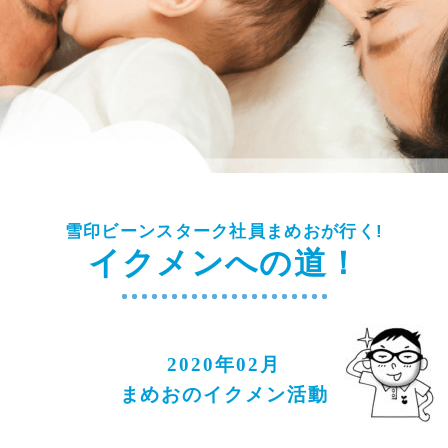
雪印ビーンスターク社員まめおが行く!
イクメンへの道！
2020年02月
まめおのイクメン活動