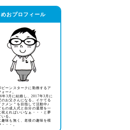
まめおプロフィール
印ビーンスタークに勤務するア
フォー♂。
16年3月に結婚し、2017年3月に
児のお父さんになる。イケてる
イクメン＂を目指して活動中♪
どもの成人式と自分の還暦を一
に祝えればいいなぁ・・・と夢
ている。
に趣味も無く、老後の趣味を模
中・・・。