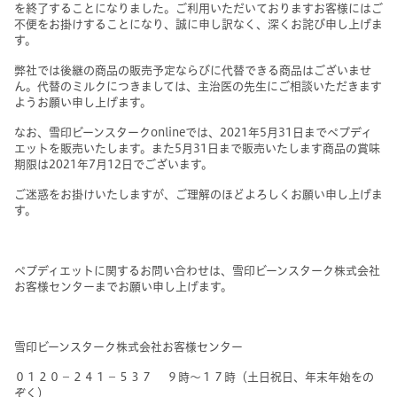
を終了することになりました。
ご利用いただいておりますお客様にはご
不便をお掛けすることになり、誠に申し訳なく、深くお詫び申し上げま
す。
弊社では後継の商品の販売予定ならびに代替できる商品はございませ
ん。代替のミルクにつきましては、主治医の先生にご相談いただきます
ようお願い申し上げます。
なお、雪印ビーンスターク
onlineでは、
2021
年5月31日までペプディ
エットを販売いたします。また5月31日まで販売いたします商品の賞味
期限は2021年7月12日でございます。
ご迷惑をお掛けいたしますが、ご理解のほどよろしくお願い申し上げま
す。
ペプディエットに関するお問い合わせは、雪印ビーンスターク株式会社
お客様センターまでお願い申し上げます。
雪印ビーンスターク株式会社お客様センター
０１２０－２４１－５３７
９時～１７時（土日祝日、年末年始をの
ぞく）