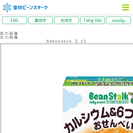
ENG
繁体字
简体字
Tiếng Việt
ភាសាខ្មែរ
前の画像
次の画像
babysnack_3_s1