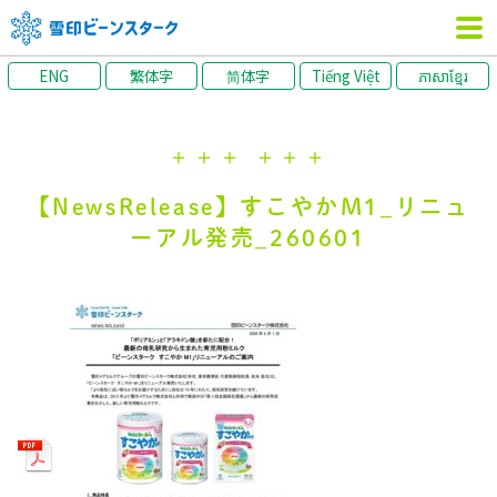
ENG
繁体字
简体字
Tiếng Việt
ភាសាខ្មែរ
＋＋＋
＋＋＋
【NewsRelease】すこやかM1_リニュ
ーアル発売_260601